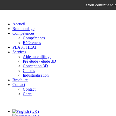
If you continue to 
Accueil
Rotomoulage
Compétences
Compétences
Références
PLAST'HEAT
Services
Aide au chiffrage
Pré étude / étude 3D
Conception 3D
Calculs
Industrialisation
Brochure
Contact
Contact
Carte