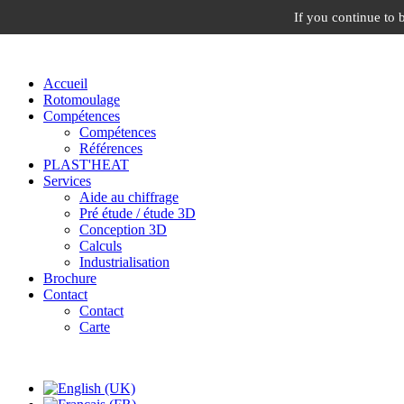
If you continue to 
Accueil
Rotomoulage
Compétences
Compétences
Références
PLAST'HEAT
Services
Aide au chiffrage
Pré étude / étude 3D
Conception 3D
Calculs
Industrialisation
Brochure
Contact
Contact
Carte